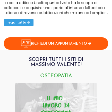
La casa editrice Unaltropuntodivista ha lo scopo di
collocarsi e acquisire uno spazio all'interno dell'editoria
italiana attraverso pubblicazioni che mirano ad ampliare
le linee del sapere e della conoscenza fornendo in
maniera propositiva e dialettica differenti...
leggi tutto
RICHIEDI UN APPUNTAMENTO
SCOPRI TUTTI I SITI DI
MASSIMO VALENTE!
OSTEOPATIA