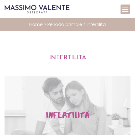
Home
>
Periodo primale
>
Infertilità
INFERTILITÀ