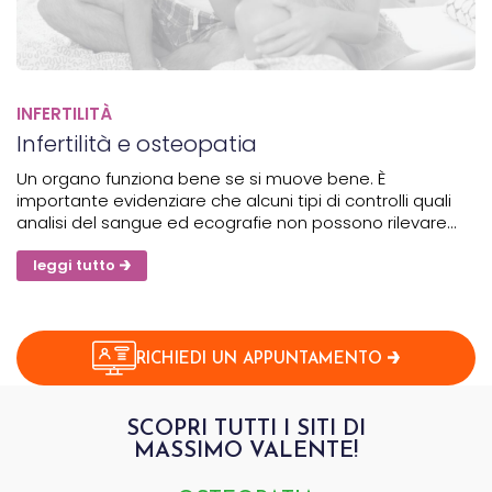
INFERTILITÀ
Infertilità e osteopatia
Un organo funziona bene se si muove bene. È
importante evidenziare che alcuni tipi di controlli quali
analisi del sangue ed ecografie non possono rilevare
eventuali problemi meccanici della mobilità dell’utero e
di conseguenza non si riesce a determinare la causa di...
leggi tutto
RICHIEDI UN APPUNTAMENTO
SCOPRI TUTTI I SITI DI
MASSIMO VALENTE!