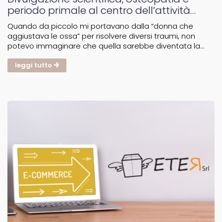
periodo primale al centro dell’attività
quotidiana da più di 20 anni
Quando da piccolo mi portavano dalla “donna che
aggiustava le ossa” per risolvere diversi traumi, non
potevo immaginare che quella sarebbe diventata la
mia strada. Molti anni dopo, in Francia, ho scoperto
l’Osteopatia: non solo un approccio scientifico ma una
leggi tutto
“forma...