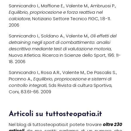
Sannicandro I., Maffione E., Valente M., Ambruosi P.,
Equilibrio, propriocezione e forza reattiva nel
calciatore
, Notiziario Settore Tecnico FIGC, 1:8-11.
2006
Sannicandro I., Soldano A., Valente M.,
Gli effetti del
detraining negli sport di combattimento: analisi
descrittiva mediante test di valutazione motoria
,
Nuova Atletica. Ricerca in Scienze dello Sport, 196: 11-
18. 2006
Sannicandro I., Rosa A.R., Valente M., De Pascalis S.,
Piccinno A.,
Equilibrio, propriocezione e sistemi di
controllo integrati
, Sds Rivista di cultura Sportiva,
Coni, 83:61-66. 2009
Articoli su tuttosteopatia.it
Nel blog di tuttosteopatia.it potete trovare
oltre 230
articoli
da me scritti; parliamo di un numero che