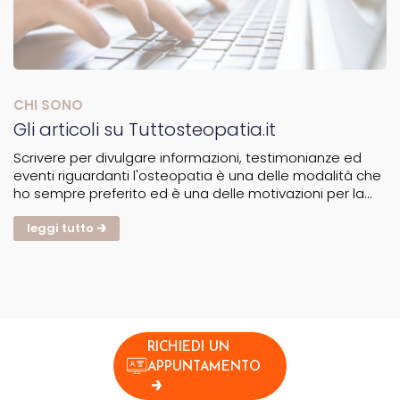
CHI SONO
Gli articoli su Tuttosteopatia.it
Scrivere per divulgare informazioni, testimonianze ed
eventi riguardanti l'osteopatia è una delle modalità che
ho sempre preferito ed è una delle motivazioni per la
quale sono, tra le tante, anche giornalista pubblicista.
Collegato a questo sentire e voglia di...
leggi tutto
RICHIEDI UN
APPUNTAMENTO