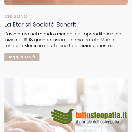
CHI SONO
La Eter srl Società Benefit
L'avventura nel mondo aziendale e imprenditoriale ha
inizio nel 1998 quando insieme a mio fratello Marco
fondai la Mercurio sas. La scelta di iniziare questo
percorso è stata incentivata dalla volontà di aiutare le
persone a superare l'imbarazzo dell'acquisto di...
leggi tutto