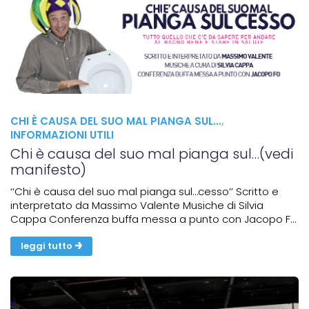
CHI È CAUSA DEL SUO MAL PIANGA SUL...
,
INFORMAZIONI UTILI
Chi è causa del suo mal pianga sul…(vedi
manifesto)
‘‘Chi è causa del suo mal pianga sul…cesso’’ Scritto e
interpretato da Massimo Valente Musiche di Silvia
Cappa Conferenza buffa messa a punto con Jacopo Fo
La salute va a teatro, e lo fa con ironia. "Chi è causa del
suo mal pianga sul…", appunto. Parola...
leggi tutto