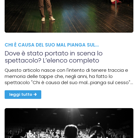
CHI È CAUSA DEL SUO MAL PIANGA SUL...
Dove è stato portato in scena lo
spettacolo? L’elenco completo
Questo articolo nasce con l'intento di tenere traccia e
memoria delle tappe che, negli anni, ha fatto lo
spettacolo "Chi è causa del suo mal...pianga sul cesso".
La salute è sempre un tema, come direbbe qualcuno,
evergreen; riguarda tutti indistintamente e uno degli...
leggi tutto