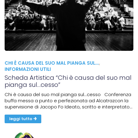
CHI È CAUSA DEL SUO MAL PIANGA SUL...
,
INFORMAZIONI UTILI
Scheda Artistica “Chi è causa del suo mal
pianga sul…cesso”
Chi è causa del suo mal pianga sul...cesso Conferenza
buffa messa a punto e perfezionata ad Alcatrazcon la
supervisione di Jacopo Fo Ideato, scritto e interpretato
da Massimo ValenteMusiche dal vivo: Silvia
CappaDurata: 90 minuti circa ...
leggi tutto