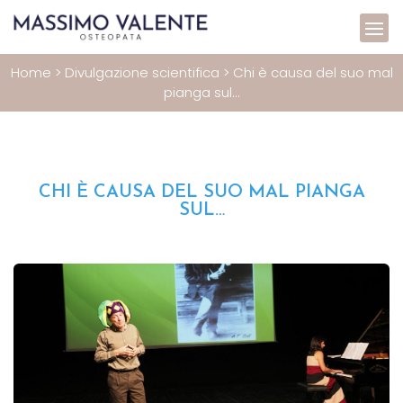
Home
>
Divulgazione scientifica
>
Chi è causa del suo mal
pianga sul...
CHI È CAUSA DEL SUO MAL PIANGA
SUL…