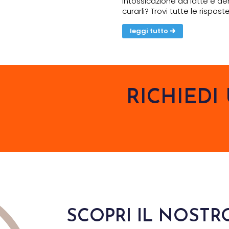
intossicazione da latte e de
curarli? Trovi tutte le rispos
leggi tutto
RICHIED
SCOPRI IL NOSTR