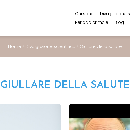
Chi sono
Divulgazione s
Periodo primale
Blog
Home
>
Divulgazione scientifica
>
Giullare della salute
GIULLARE DELLA SALUTE