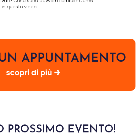
rivati? Cosa sono davvero i brufoli? Come
te in questo video.
I UN APPUNTAMENTO
scopri di più
O PROSSIMO EVENTO!