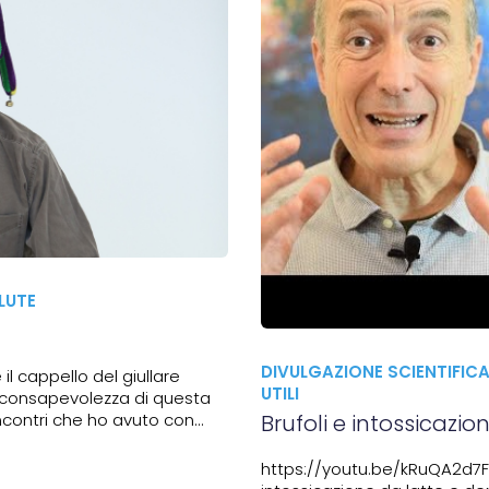
LUTE
DIVULGAZIONE SCIENTIFIC
l cappello del giullare
UTILI
La consapevolezza di questa
incontri che ho avuto con
Brufoli e intossicazio
attore e regista...
https://youtu.be/kRuQA2d7F5w