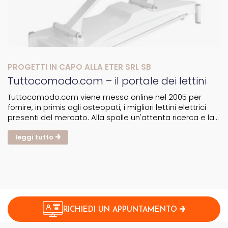
PROGETTI IN CAPO ALLA ETER SRL SB
Tuttocomodo.com – il portale dei lettini
Tuttocomodo.com viene messo online nel 2005 per
fornire, in primis agli osteopati, i migliori lettini elettrici
presenti del mercato. Alla spalle un'attenta ricerca e la
selezione di precise aziende. Un catalogo ricco e
sempre aggiornato che include lettini elettrici,...
leggi tutto
RICHIEDI UN APPUNTAMENTO