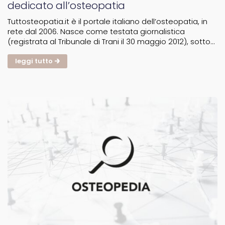
dedicato all’osteopatia
Tuttosteopatia.it è il portale italiano dell’osteopatia, in
rete dal 2006. Nasce come testata giornalistica
(registrata al Tribunale di Trani il 30 maggio 2012), sotto
la mia direzione scientifica, con l’intento di essere un
punto di riferimento per gli osteopati e...
leggi tutto