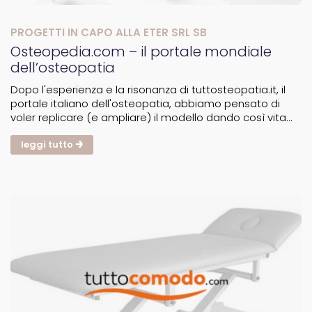
PROGETTI IN CAPO ALLA ETER SRL SB
Osteopedia.com – il portale mondiale
dell’osteopatia
Dopo l'esperienza e la risonanza di tuttosteopatia.it, il
portale italiano dell'osteopatia, abbiamo pensato di
voler replicare (e ampliare) il modello dando così vita
ad Osteopedia.com: il portale mondiale dell’osteopatia.
Declinato e tradotto per ogni nazione del...
leggi tutto