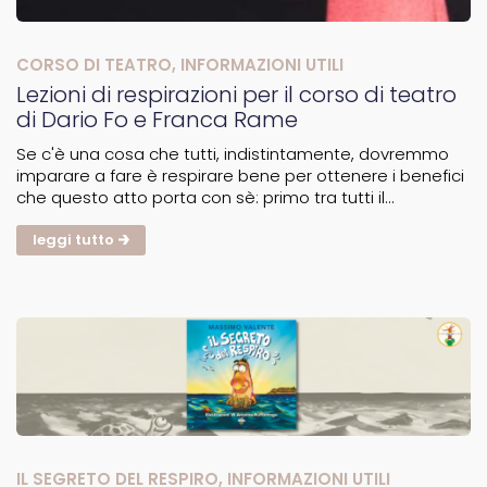
CORSO DI TEATRO
,
INFORMAZIONI UTILI
Lezioni di respirazioni per il corso di teatro
di Dario Fo e Franca Rame
Se c'è una cosa che tutti, indistintamente, dovremmo
imparare a fare è respirare bene per ottenere i benefici
che questo atto porta con sè: primo tra tutti il
miglioramento del movimento degli organi
dell'apparato digerente. Ma ci sono delle categorie
leggi tutto
lavorative per...
IL SEGRETO DEL RESPIRO
,
INFORMAZIONI UTILI