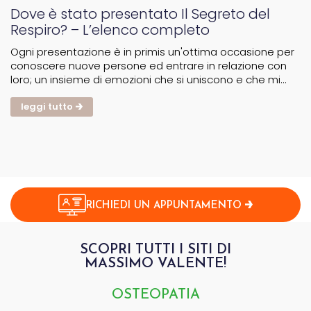
Dove è stato presentato Il Segreto del
Respiro? – L’elenco completo
Ogni presentazione è in primis un'ottima occasione per
conoscere nuove persone ed entrare in relazione con
loro; un insieme di emozioni che si uniscono e che mi
permettono di portare avanti uno degli obiettivi
principali ovvere divulgare a quante più persone
leggi tutto
possibile...
RICHIEDI UN APPUNTAMENTO
SCOPRI TUTTI I SITI DI
MASSIMO VALENTE!
OSTEOPATIA