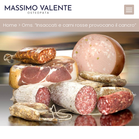
Home
>
Oms: ”Insaccati e carni rosse provocano il cancro”