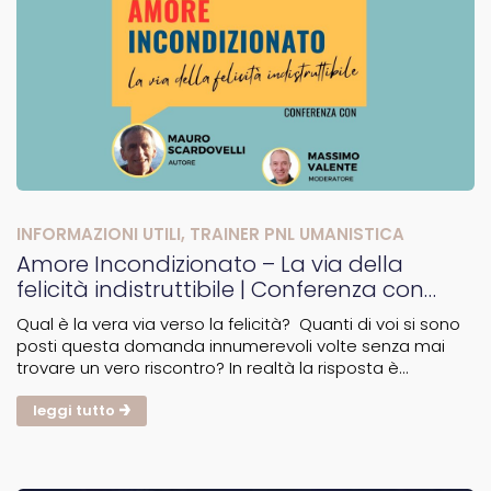
INFORMAZIONI UTILI
,
TRAINER PNL UMANISTICA
Amore Incondizionato – La via della
felicità indistruttibile | Conferenza con
Mauro Scardovelli
Qual è la vera via verso la felicità? Quanti di voi si sono
posti questa domanda innumerevoli volte senza mai
trovare un vero riscontro? In realtà la risposta è
nell’amore incondizionato! Ma cosa significa amore
incondizionato e come praticarlo? Il tutto potete...
leggi tutto