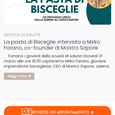
SCUOLA DI SALUTE
La pasta di Bisceglie: intervista a Mirko
Farano, co-founder di Mastro Sapore
Tornano i giovedì della scuola di salute! Giovedì 21
marzo alle ore 19:30 ospiteremo Mirko Farano, giovane
imprenditore biscegliese, CEO di Mastro Sapore. azienda
di prodotti locali che pone molta attenzione alle
materie prime, ma soprattutto a tutta la...
leggi tutto
RICHIEDI UN APPUNTAMENTO