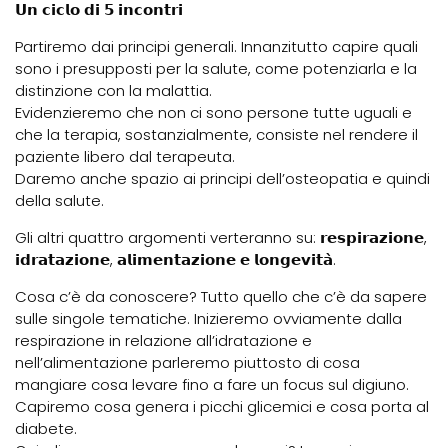
𝗨𝗻 𝗰𝗶𝗰𝗹𝗼 𝗱𝗶 𝟱 𝗶𝗻𝗰𝗼𝗻𝘁𝗿𝗶
Partiremo dai principi generali. Innanzitutto capire quali
sono i presupposti per la salute, come potenziarla e la
distinzione con la malattia.
Evidenzieremo che non ci sono persone tutte uguali e
che la terapia, sostanzialmente, consiste nel rendere il
paziente libero dal terapeuta.
Daremo anche spazio ai principi dell’osteopatia e quindi
della salute.
Gli altri quattro argomenti verteranno su: 𝗿𝗲𝘀𝗽𝗶𝗿𝗮𝘇𝗶𝗼𝗻𝗲,
𝗶𝗱𝗿𝗮𝘁𝗮𝘇𝗶𝗼𝗻𝗲, 𝗮𝗹𝗶𝗺𝗲𝗻𝘁𝗮𝘇𝗶𝗼𝗻𝗲 𝗲 𝗹𝗼𝗻𝗴𝗲𝘃𝗶𝘁𝗮̀.
Cosa c’è da conoscere? Tutto quello che c’è da sapere
sulle singole tematiche. Inizieremo ovviamente dalla
respirazione in relazione all’idratazione e
nell’alimentazione parleremo piuttosto di cosa
mangiare cosa levare fino a fare un focus sul digiuno.
Capiremo cosa genera i picchi glicemici e cosa porta al
diabete.