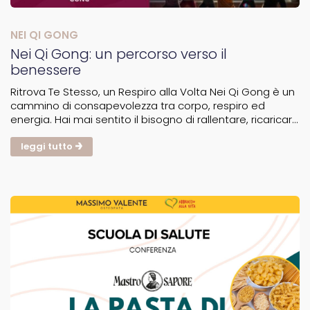
NEI QI GONG
Nei Qi Gong: un percorso verso il
benessere
Ritrova Te Stesso, un Respiro alla Volta Nei Qi Gong è un
cammino di consapevolezza tra corpo, respiro ed
energia. Hai mai sentito il bisogno di rallentare, ricaricarti
e ritrovare equilibrio? Il Nei Qi Gong è una pratica
millenaria cinese che lavora sul corpo, sulla...
leggi tutto