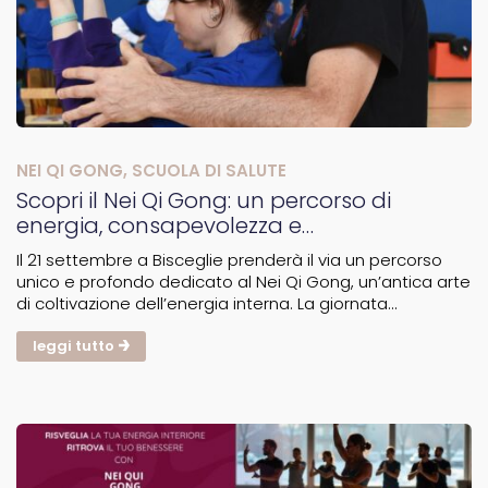
NEI QI GONG
,
SCUOLA DI SALUTE
Scopri il Nei Qi Gong: un percorso di
energia, consapevolezza e
trasformazione
Il 21 settembre a Bisceglie prenderà il via un percorso
unico e profondo dedicato al Nei Qi Gong, un’antica arte
di coltivazione dell’energia interna. La giornata
inaugurale sarà un’intensa esperienza di 8 ore, durante
la quale si praticherà lo Xing Shen Zhuang Gong,...
leggi tutto