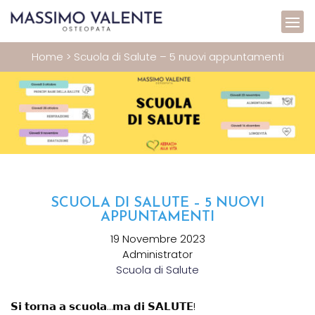
Home
>
Scuola di Salute – 5 nuovi appuntamenti
SCUOLA DI SALUTE – 5 NUOVI
APPUNTAMENTI
19 Novembre 2023
Administrator
Scuola di Salute
𝗦𝗶 𝘁𝗼𝗿𝗻𝗮 𝗮 𝘀𝗰𝘂𝗼𝗹𝗮…𝗺𝗮 𝗱𝗶 𝗦𝗔𝗟𝗨𝗧𝗘!