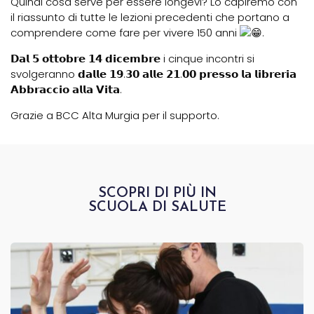
Quindi cosa serve per essere longevi? Lo capiremo con
il riassunto di tutte le lezioni precedenti che portano a
comprendere come fare per vivere 150 anni
.
𝗗𝗮𝗹 𝟱 𝗼𝘁𝘁𝗼𝗯𝗿𝗲 𝟭𝟰 𝗱𝗶𝗰𝗲𝗺𝗯𝗿𝗲 i cinque incontri si
svolgeranno 𝗱𝗮𝗹𝗹𝗲 𝟭𝟵.𝟯𝟬 𝗮𝗹𝗹𝗲 𝟮𝟭.𝟬𝟬 𝗽𝗿𝗲𝘀𝘀𝗼 𝗹𝗮 𝗹𝗶𝗯𝗿𝗲𝗿𝗶𝗮
𝗔𝗯𝗯𝗿𝗮𝗰𝗰𝗶𝗼 𝗮𝗹𝗹𝗮 𝗩𝗶𝘁𝗮.
Grazie a BCC Alta Murgia per il supporto.
SCOPRI DI PIÙ IN
SCUOLA DI SALUTE