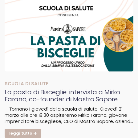
SCUOLA DI SALUTE
La pasta di Bisceglie: intervista a Mirko
Farano, co-founder di Mastro Sapore
Tornano i giovedì della scuola di salute! Giovedì 21
marzo alle ore 19:30 ospiteremo Mirko Farano, giovane
imprenditore biscegliese, CEO di Mastro Sapore. azienda
di prodotti locali che pone molta attenzione alle
materie prime, ma soprattutto a tutta la...
leggi tutto