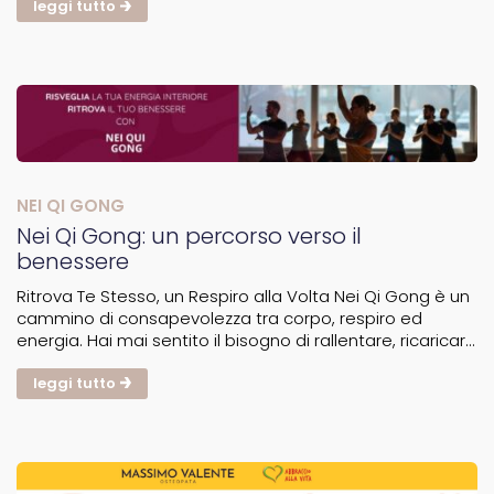
la quale si praticherà lo Xing Shen Zhuang Gong,...
leggi tutto
NEI QI GONG
Nei Qi Gong: un percorso verso il
benessere
Ritrova Te Stesso, un Respiro alla Volta Nei Qi Gong è un
cammino di consapevolezza tra corpo, respiro ed
energia. Hai mai sentito il bisogno di rallentare, ricaricarti
e ritrovare equilibrio? Il Nei Qi Gong è una pratica
millenaria cinese che lavora sul corpo, sulla...
leggi tutto