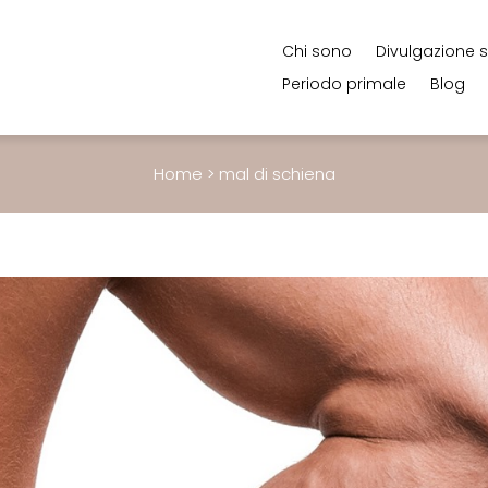
Chi sono
Divulgazione s
Periodo primale
Blog
Home
>
mal di schiena