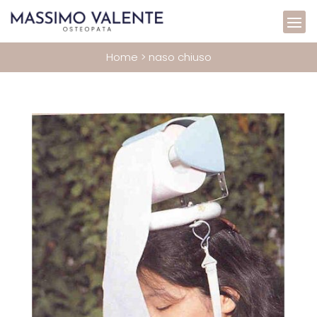
Home
>
naso chiuso