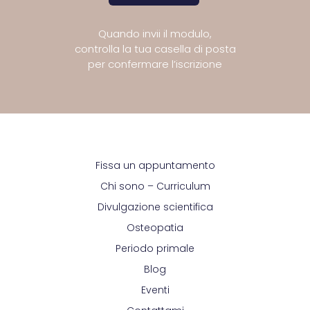
Quando invii il modulo,
controlla la tua casella di posta
per confermare l’iscrizione
Fissa un appuntamento
Chi sono – Curriculum
Divulgazione scientifica
Osteopatia
Periodo primale
Blog
Eventi