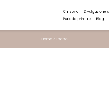
Chi sono
Divulgazione s
Periodo primale
Blog
Home
>
Teatro