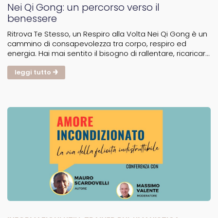
Nei Qi Gong: un percorso verso il
benessere
Ritrova Te Stesso, un Respiro alla Volta Nei Qi Gong è un
cammino di consapevolezza tra corpo, respiro ed
energia. Hai mai sentito il bisogno di rallentare, ricaricarti
e ritrovare equilibrio? Il Nei Qi Gong è una pratica
millenaria cinese che lavora sul corpo, sulla...
leggi tutto