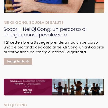
NEI QI GONG
,
SCUOLA DI SALUTE
Scopri il Nei Qi Gong: un percorso di
energia, consapevolezza e
trasformazione
Il 21 settembre a Bisceglie prenderà il via un percorso
unico e profondo dedicato al Nei Qi Gong, un’antica arte
di coltivazione dell’energia interna. La giornata
inaugurale sarà un’intensa esperienza di 8 ore, durante
la quale si praticherà lo Xing Shen Zhuang Gong,...
leggi tutto
NEI QI GONG