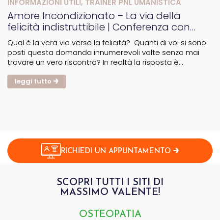
INFORMAZIONI UTILI
,
TRAINER PNL UMANISTICA
Amore Incondizionato – La via della
felicità indistruttibile | Conferenza con
Mauro Scardovelli
Qual è la vera via verso la felicità? Quanti di voi si sono
posti questa domanda innumerevoli volte senza mai
trovare un vero riscontro? In realtà la risposta è
nell’amore incondizionato! Ma cosa significa amore
incondizionato e come praticarlo? Il tutto potete...
leggi tutto
RICHIEDI UN APPUNTAMENTO
SCOPRI TUTTI I SITI DI
MASSIMO VALENTE!
OSTEOPATIA